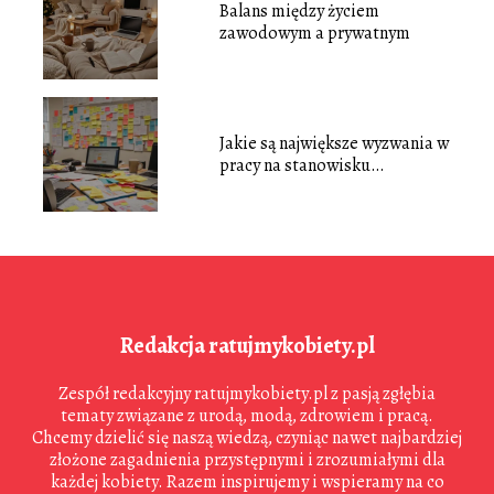
Balans między życiem
zawodowym a prywatnym
Jakie są największe wyzwania w
pracy na stanowisku
menedżera
Redakcja ratujmykobiety.pl
Zespół redakcyjny ratujmykobiety.pl z pasją zgłębia
tematy związane z urodą, modą, zdrowiem i pracą.
Chcemy dzielić się naszą wiedzą, czyniąc nawet najbardziej
złożone zagadnienia przystępnymi i zrozumiałymi dla
każdej kobiety. Razem inspirujemy i wspieramy na co