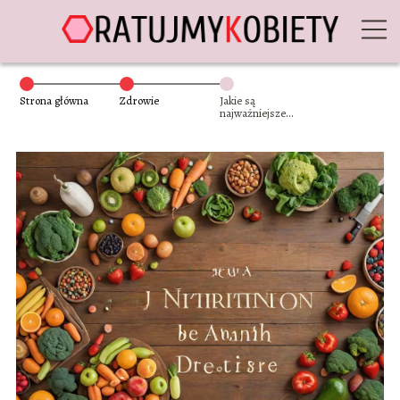
Strona główna
Zdrowie
Jakie są
najważniejsze
witaminy i ich
rola w
funkcjonowaniu
organizmu