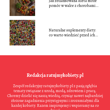
Jak zbilansowana dieta może
pomóc w walce z chorobami
cywilizacyjnymi
Naturalne suplementy diety:
co warto wiedzieć przed ich
zakupem
Redakcja ratujmykobiety.pl
Zespół redakcyjny ratujmykobiety.pl z pasją zgłębia
tematy związane z urodą, modą, zdrowiem i pracą.
Chcemy dzielić się naszą wiedzą, czyniąc nawet najbardziej
złożone zagadnienia przystępnymi i zrozumiałymi dla
każdej kobiety. Razem inspirujemy i wspieramy na co