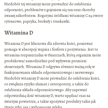
Niedobór tej witaminy może prowadzić do osłabienia
odporności, problemów z gojeniem się ran oraz choroby
zwanej szkorbutem. Bogatymi źródłami witaminy C są owoce
cytrusowe, papryka, brokuły i truskawki.
Witamina D
Witamina D jest kluczowa dla zdrowia kości, ponieważ
pomaga w absorpcji wapnia i fosforu z pożywienia. Jest to
witamina rozpuszczalna w tłuszczach, którą organizm może
produkować samodzielnie pod wpływem promieni
słonecznych. Witamina D odgrywa również ważną rolę w
funkcjonowaniu układu odpornościowego i nerwowego.
Niedobór witaminy D może prowadzić do osłabienia kości,
co zwiększa ryzyko złamań i osteoporozy, a także do
osłabienia układu odpornościowego. Aby zapewnić
odpowiednią ilość witaminy D, warto spędzać czas na
świeżym powietrzu, a także spożywać produkty takie jak
tłuste ryby, jaja i wzbogacone mleko.