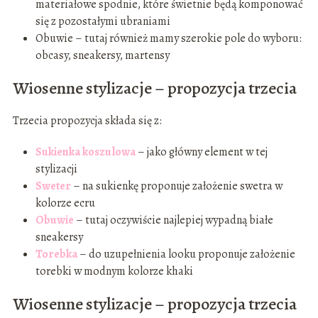
materiałowe spodnie, które świetnie będą komponować
się z pozostałymi ubraniami
Obuwie – tutaj również mamy szerokie pole do wyboru:
obcasy, sneakersy, martensy
Wiosenne stylizacje – propozycja trzecia
Trzecia propozycja składa się z:
Sukienka koszulowa
– jako główny element w tej
stylizacji
Sweter
– na sukienkę proponuje założenie swetra w
kolorze ecru
Obuwie
– tutaj oczywiście najlepiej wypadną białe
sneakersy
Torebka
– do uzupełnienia looku proponuje założenie
torebki w modnym kolorze khaki
Wiosenne stylizacje – propozycja trzecia