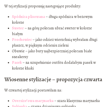
W tej stylizacji proponuję następujące produkty:
Spódnica plisowana
– długa spódnica w beżowym
kolorze
Sweter
– na górę polecam ubrać sweter w kolorze
białym
Prochowiec
– jako odzież wierzchnią wybrałam długi
płaszcz, w pięknym odcieniu zieleni
Obuwie – jako buty najbezpieczniej polecam białe
sneakersy
Pasek
– na uzupełnienie outfitu dodałabym pasek w
kolorze khaki
Wiosenne stylizacje – propozycja czwarta
W czwartej stylizacji postawiłam na:
Oversize’owa marynarka
– szara klasyczna marynarka
Sukienka
– czarna dzianinowa sukienka