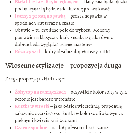
Biała bluzka z długim rękawem
– klasyczna biała bluzka
pod marynarką będzie idealnie się prezentować
Jeansy z prostą nogawką
– prosta nogawka w
spodniach jest teraz na czasie
Obuwie – tu jest duże pole do wyboru. Możemy
postawić na klasyczne białe sneakersy, ale równie
dobrze będą wyglądać czarne martensy
Różowy szal
– który idealnie dopełni cały outfit
Wiosenne stylizacje – propozycja druga
Druga propozycja składa się z:
Żółty top na ramiączkach
– oczywiście kolor zółty w tym
sezonie jest bardzo w trendzie
Kurtka w wzorki
– jako odzież wierzchnią, proponuję
założenie oversize’owej kurtki w kolorze oliwkowym, z
pięknymi kwiecistymi wzorami
Czarne spodnie
– na dół polecam ubrać czarne