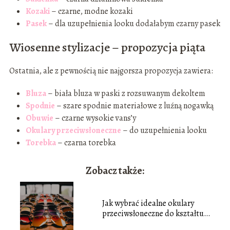
Kozaki
– czarne, modne kozaki
Pasek
– dla uzupełnienia looku dodałabym czarny pasek
Wiosenne stylizacje – propozycja piąta
Ostatnia, ale z pewnością nie najgorsza propozycja zawiera:
Bluza
– biała bluza w paski z rozsuwanym dekoltem
Spodnie
– szare spodnie materiałowe z luźną nogawką
Obuwie
– czarne wysokie vans’y
Okulary przeciwsłoneczne
– do uzupełnienia looku
Torebka
– czarna torebka
Zobacz także:
Jak wybrać idealne okulary
przeciwsłoneczne do kształtu
twarzy