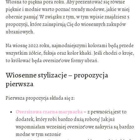
Wiosna to piękna pora roku. Aby prezentować się równie
pięknie i modnie warto poznać trendy modowe, jakie w niej
obecnie panują! W związku z tym, w tym wpisie znajdziesz 5
propozycji, które zainspirują Cię do wiosennych zakupów
ubraniowych.
Na wiosnę 2022 roku, najmodniejszymi kolorami będą przede
wszystkim żółcie, fuksja oraz kolor khaki. Jeśli chodzi o kroje,
to królować będa oversize’owe formy ubrań.
Wiosenne stylizacje – propozycja
pierwsza
Pierwsza propozycja składa się z:
Oversizowa czarna marynarka
– z pewnością jest to
dodatek, który robi bardzo dużą robotę! Jak już
wspomniałam wcześniej oversize’owe nakrycia są bardzo
modne w tym sezonie