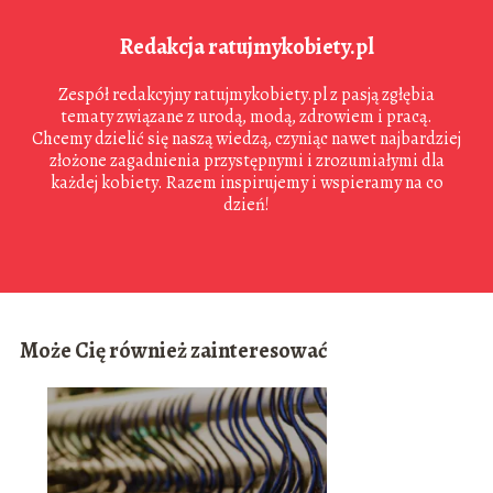
Redakcja ratujmykobiety.pl
Zespół redakcyjny ratujmykobiety.pl z pasją zgłębia
tematy związane z urodą, modą, zdrowiem i pracą.
Chcemy dzielić się naszą wiedzą, czyniąc nawet najbardziej
złożone zagadnienia przystępnymi i zrozumiałymi dla
każdej kobiety. Razem inspirujemy i wspieramy na co
dzień!
Może Cię również zainteresować