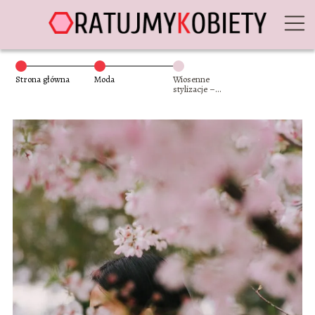
Strona główna
Moda
Wiosenne
stylizacje –
inspiracje na 2022
rok