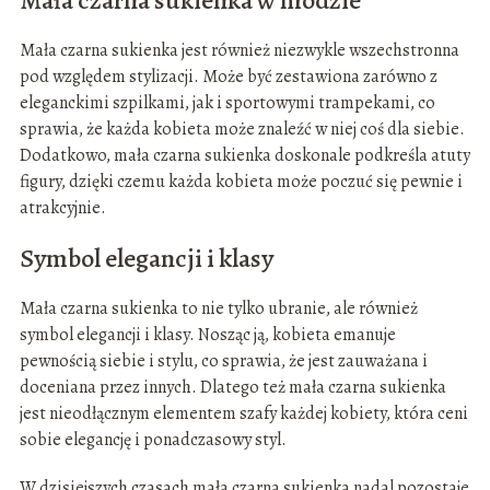
Mała czarna sukienka w modzie
Mała czarna sukienka jest również niezwykle wszechstronna
pod względem stylizacji. Może być zestawiona zarówno z
eleganckimi szpilkami, jak i sportowymi trampekami, co
sprawia, że każda kobieta może znaleźć w niej coś dla siebie.
Dodatkowo, mała czarna sukienka doskonale podkreśla atuty
figury, dzięki czemu każda kobieta może poczuć się pewnie i
atrakcyjnie.
Symbol elegancji i klasy
Mała czarna sukienka to nie tylko ubranie, ale również
symbol elegancji i klasy. Nosząc ją, kobieta emanuje
pewnością siebie i stylu, co sprawia, że jest zauważana i
doceniana przez innych. Dlatego też mała czarna sukienka
jest nieodłącznym elementem szafy każdej kobiety, która ceni
sobie elegancję i ponadczasowy styl.
W dzisiejszych czasach mała czarna sukienka nadal pozostaje