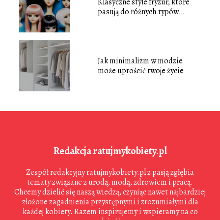
Klasyczne style fryzur, które
pasują do różnych typów
twarzy
Jak minimalizm w modzie
może uprościć twoje życie
Redakcja ratujmykobiety.pl
Zespół redakcyjny ratujmykobiety.pl z pasją zgłębia
tematy związane z urodą, modą, zdrowiem i pracą.
Chcemy dzielić się naszą wiedzą, czyniąc nawet najbardziej
złożone zagadnienia przystępnymi i zrozumiałymi dla
każdej kobiety. Razem inspirujemy i wspieramy na co