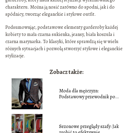
garderoby, który nada każdej stylizacji wyrafinowanego
charakteru. Można ją nosić zarówno do spodni, jak i do
spódnicy, tworząc eleganckie i stylowe outfit.
Podsumowując, podstawowe elementy garderoby każdej
kobiety to mała czarna sukienka, jeansy, biała koszula i
czarna marynarka. To klasyki, które sprawdzą się w wielu
różnych sytuacjach i pozwolą stworzyć stylowe i eleganckie
stylizacje.
Zobacz także:
Moda dla mężczyzn:
Podstawowy przewodnik po
stylu
Sezonowe przeglądy szafy: Jak
zrobić to efektywnie