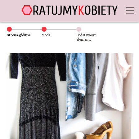
Strona główna
Moda
Podstawowe
elementy
garderoby każdej
kobiety