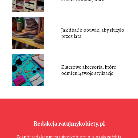
Jak dbać o obuwie, aby służyło
przez lata
Kluczowe akcesoria, które
odmienią twoje stylizacje
Redakcja ratujmykobiety.pl
Zespół redakcyjny ratujmykobiety.pl z pasją zgłębia