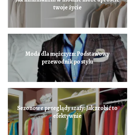
twoje życie
Moda dla mężczyzn: Podstawowy
przewodnik po stylu
Sezonowe przeglądy szafy: Jak zrobić to
efektywnie